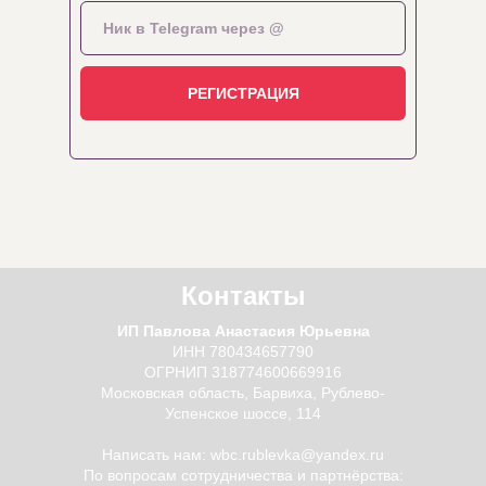
Нажимая на кнопку, Вы даете согласие
РЕГИСТРАЦИЯ
на
обработку персональных данных
Контакты
ИП Павлова Анастасия Юрьевна
ИНН 780434657790
ОГРНИП 318774600669916
Московская область, Барвиха, Рублево-
Успенское шоссе, 114
Написать нам:
wbc.rublevka@yandex.ru
По вопросам сотрудничества и партнёрства
: