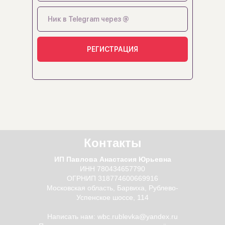
Нажимая на кнопку, Вы даете согласие
РЕГИСТРАЦИЯ
на
обработку персональных данных
Контакты
ИП Павлова Анастасия Юрьевна
ИНН 780434657790
ОГРНИП 318774600669916
Московская область, Барвиха, Рублево-
Успенское шоссе, 114
Написать нам:
wbc.rublevka@yandex.ru