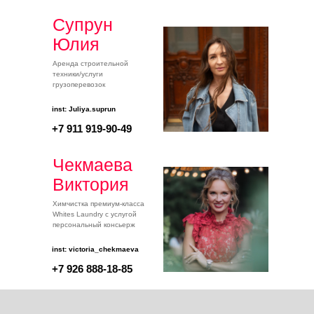
Супрун
Юлия
Аренда строительной
техники/услуги
грузоперевозок
inst: Juliya.suprun
+7 911 919-90-49
Чекмаева
Виктория
Химчистка премиум-класса
Whites Laundry с услугой
персональный консьерж
inst: victoria_chekmaeva
+7 926 888-18-85