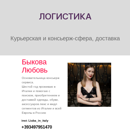
ЛОГИСТИКА
Курьерская и консьерж-сфера, доставка
Быкова
Любовь
Основательница консьерж
сервиса.
Шестой год проживаю в
Италии и помогаю с
поиском, приобретением и
доставкой одежды, обуви,
аксессуаров люкс и мидл
сегментов из Италии и всей
Европы в Россию
inst: Liuba_in_italy
+393497951470